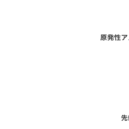
原発性ア
先