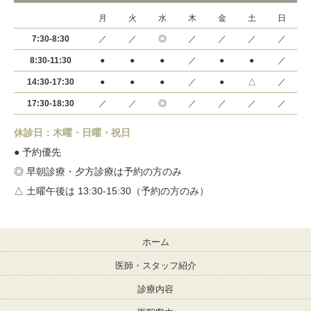
月
火
水
木
金
土
日
7:30-8:30
／
／
◎
／
／
／
／
8:30-11:30
●
●
●
／
●
●
／
14:30-17:30
●
●
●
／
●
△
／
17:30-18:30
／
／
◎
／
／
／
／
休診日：木曜・日曜・祝日
● 予約優先
◎ 早朝診療・夕方診療は予約の方のみ
△ 土曜午後は 13:30-15:30（予約の方のみ）
ホーム
医師・スタッフ紹介
診療内容